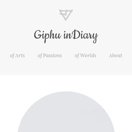
Giphu inDiary
of Arts
of Passions
of Worlds
About