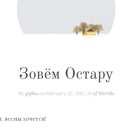
Зовём Остару
By
giphu
on February 22, 2017, in
of Worlds
т, весны хочется!